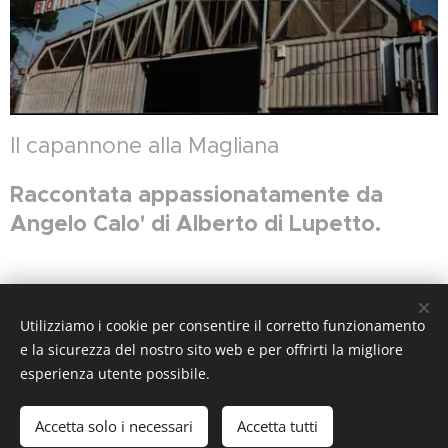
Il capannone alla Magliana
Raccontata appassionatamente da
Angelo Calo' di Alberto di Lupetto.
Utilizziamo i cookie per consentire il corretto funzionamento
e la sicurezza del nostro sito web e per offrirti la migliore
esperienza utente possibile.
Rot.Fer.Met. di A.Calo' Srl, Vicolo dell' Imbarco 8, 00148
Roma, +39 066531295
Accetta solo i necessari
Accetta tutti
Creato con
Webnode
Cookies
Inizia
Crea il tuo sito web gratis!